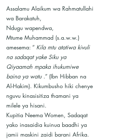
Assalamu Alaikum wa Rahmatullahi
wa Barakatuh,
Ndugu wapendwa,
Mtume Muhammad (s.a.w.w.)
amesema: “
Kila mtu atatiwa kivuli
na sadaqat yake Siku ya
Qiyaamah mpaka ihukumiwe
baina ya watu
.” (Ibn Hibban na
Al-Hakim). Kikumbusho hiki chenye
nguvu kinasisitiza thamani ya
milele ya hisani.
Kupitia Neema Women, Sadaqat
yako inasaidia kuinua baadhi ya
jamii maskini zaidi barani Afrika.