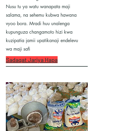
Nusu tu ya watu wanapata maji
salama, na sehemu kubwa hawana
vyoo bora. Mradi huu unalenga
kupunguza changamoto hizi kwa
kuzipatia jamii upatikanaji endelevu
wa maji safi
Sadaqat Jariya Hapa