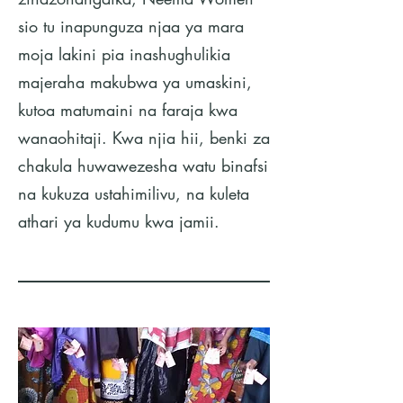
sio tu inapunguza njaa ya mara
moja lakini pia inashughulikia
majeraha makubwa ya umaskini,
kutoa matumaini na faraja kwa
wanaohitaji. Kwa njia hii, benki za
chakula huwawezesha watu binafsi
na kukuza ustahimilivu, na kuleta
athari ya kudumu kwa jamii.