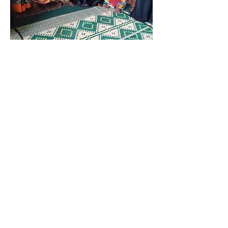
Be there for them
mchango wa EID
Katika Neema Women, tunayo
furaha kupokea michango yenu ya
Zakat kwa mwaka mzima,
ikijumuisha wakati wa miezi yenye
baraka ya Ramadhani, Eid al-Fitr,
na Eid al-Adha. Ukarimu wako una
jukumu muhimu katika kuwezesha
jamii zilizo hatarini kote Tanzania.