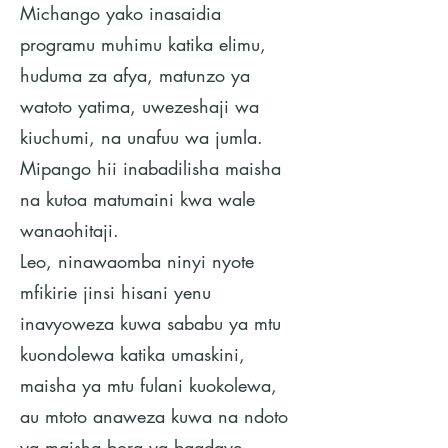
Michango yako inasaidia
programu muhimu katika elimu,
huduma za afya, matunzo ya
watoto yatima, uwezeshaji wa
kiuchumi, na unafuu wa jumla.
Mipango hii inabadilisha maisha
na kutoa matumaini kwa wale
wanaohitaji.
Leo, ninawaomba ninyi nyote
mfikirie jinsi hisani yenu
inavyoweza kuwa sababu ya mtu
kuondolewa katika umaskini,
maisha ya mtu fulani kuokolewa,
au mtoto anaweza kuwa na ndoto
ya maisha bora ya baadaye.