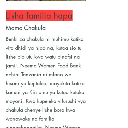
Lisha familia hapa
Mama Chakula
Benki za chakula ni muhimu katika
vita dhidi ya njaa na, kutoa sio tu
lishe pia utu kwa watu binafsi na
jamii. Neema Women Food Bank
nchini Tanzania ni mfano wa
hisani ya kujitolea, inayokita katika
kanuni ya Kiislamu ya kutoa kutoka
moyoni. Kwa kupeleka vifurushi vya
chakula chenye lishe bora kwa
wanawake na familia
zinazohangaika, Neema Women